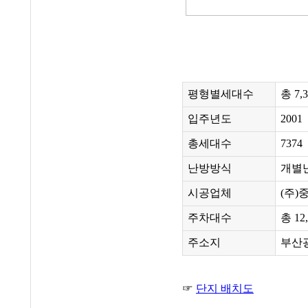
평형별세대수
총 7,
입주년도
2001
총세대수
7374
난방방식
개별
시공업체
(주)
주차대수
총 12
주소지
부산광
☞
단지 배치도