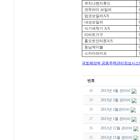
쿠치나렌지후드
귀뚜라미 보일러
엄코보일러
A/S
내성보일러
식기세척기
A/S
리바트가구
홈오토인터폰
A/S
동님케이블
스카이라이프
국토해양부 공동주택관리정보시스
번호
40
2013년 4월 관리비
39
2013년 3월 관리비
38
2013년 2월관리비
37
2013년 1월 관리비
36
2012년 12월 관리비
35
2012년 11월 관리비