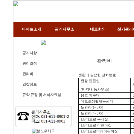
아파트소개
관리사무소
대표회의
선거관리
공지사항
관리비
관리일정
관리비
생활에 필요한 전화번호
현장 민원실
입찰정보
(
단지내 동사무소
)
규약 규정 및 서식자료실
용호 지구대
메트로생활체육센터
노인정
(1~3
차
)
노인정
(4~5
차
)
LG
메트로 독서실
LG
메트로 어린이집
LG
메트로미래어린이집