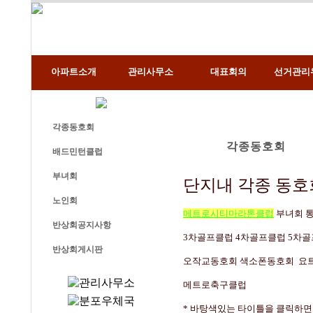
아파트소개
관리사무소
대표회의
선거관리
각종동호회
각종동호회
배드민턴클럽
부녀회
단지내 각종 동호
노인회
메트로시티마라톤클럽
부녀회 
반상회공지사항
3차골프클럽 4차골프클럽 5차
반상회게시판
오작교동호회 색소폰동호회 요
메트로축구클럽
* 바탕색있는 타이틀을 클릭하면